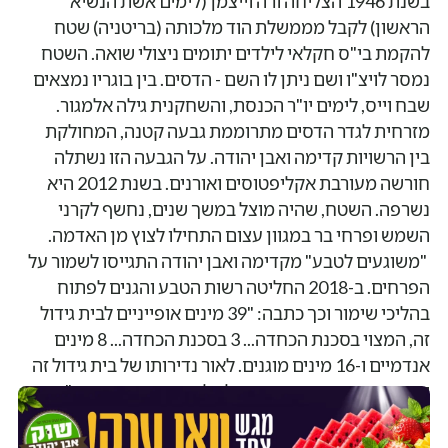
בשנת 1946 הצליחה ורה וייצמן (לימים אשת הנשיא
הראשון) לקבל מממשלת הוד מלכותה (בריטניה) שטח
להקמת בי"ס חקלאי לילדים יתומים ניצולי שואה. השטח
נמסר לויצ"ו ושם ניתן לו השם - הדסים. בין בוגריו נמצאים
שבח וייס, לימים יו"ר הכנסת, והשחקנית גילה אלמגור.
מזרחית לגדר הדסים מתרוממת גבעה קטנה, המחולקת
בין הרשויות קדימה ואבן יהודה. על הגבעה הזו נשתלה
חורשה מעורבת אקליפטוסים ואורנים. בשנת 2012 היא
נשרפה. השטח, שהיה מוצל במשך שנים, נחשף לקרני
השמש ופרחי בר במגוון עצום התחילו לצוץ מן האדמה.
"משוגעים לטבע" מקדימה ואבן יהודה התגייסו לשמור על
הפרחים. ב-2018 החליטה רשות הטבע והגנים לפתוח
בהליכי שימור וכך כתבה: "39 מינים אופייניים לבית גידול
זה, המצוי בסכנת הכחדה... 3 בסכנת הכחדה... 8 מינים
אנדמיים ו-16 מינים מוגנים. לאור נדירותו של בית גידול זה
ומספר המינים המוגנים מומלץ לקדם כשמורת טבע".