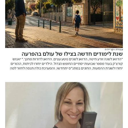
עבודה וקריירה
שנת לימודים חדשה בצילו של עולם בהפרעה
"הדואג לשנה זורע חיטה, הדואג לשנים נוטע עצים, הדואג לדורות מחנך." יאנוש
קורצ'ק בעוד מספר שבועות יסתיים החופש הגדול. הילדים יחזרו לכיתות, ההורים
יחזרו לשגרת ההסעות, החוגים במתנ"ס יתחדשו, והמערכת כולה תנסה לחזור למה
שנקרא "שגרה". אבל בואו נהיה כנים לרגע. בישראל של 2026 אין באמת שגרה.