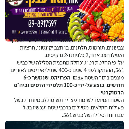
פברואר-מרץ הם חודשי שיא הפריחה עם איריס הארגמן,
צבעונים, תורמוס, תלתנים, בן חצב יקינטוני, חרציות
ואפילו חצב אחד, 2 כלניות ו-2 נרקיסים.
על-פי החלטת רט"ג וכחלק מתכנית הסלילה של כביש
561, הועתקו לפני 4 שנים כ-400 שתילי איריסים לאזורים
מוגנים בתוך השטח עצמו.
הפרויקט, שנמשך כ-6
חודשים, בוצע על-ידי כ-100 תלמידי הדסים וביה"ס
הדמוקרטי.
השטח המיועד לשימור מצריך תשומת לב מיוחדת בשל
פעילות חקלאים, מטיילים ברכבי שטח ועכשיו בשל
עבודות הסלילה של כביש 561.