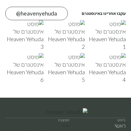
@heavenyehuda
עקבו אחרינו באינסטגרם
ניווט
הסצנה
ראשי
08/08