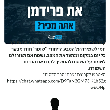
קבוצת "שומרי השמורה" מאבן יהודה מנהלת מעקב
יומי לשמירה על הטבע הייחודי. "שומר" תורן מבקר
כל יום במקום ומתעד את המצב. נשמח אם תעזרו לנו
לשמור על השטח ולהמשיך לקדם את הכרזת
השמורה.
הצטרפו לקבוצת "פרחי הבר הדסים"
https://chat.whatsapp.com/D9TaN3GM73lK1b52g
w6ONp