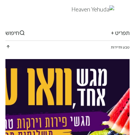
תפריט +
חיפוש
טבע ותיירות