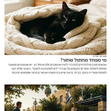
ספרות ושירה
מי מפחד מחתול שחור?
אנשים מוכנים להרחיק לכת כדי להרגיש מוגנים ולגרש מזל רע. יש שנמנעים ממעבר
מתחת לסולם, אחרים נוקשים על עץ כדי "לא לפתוח פה לשטן", ויש מי שלא יעזו
לפתוח מטרייה בתוך הבית. נראה שיש בנו משהו אנושי ובסיסי שמחפש יציבות
וודאות, גם כשאנחנו אומרים לעצמנו שמדובר בהבלים.