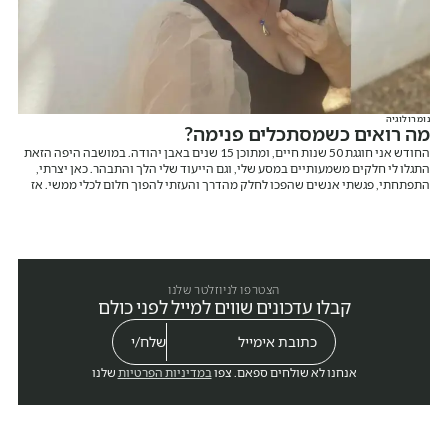
נומרולוגיה
מה רואים כשמסתכלים פנימה?
החודש אני חוגגת 50 שנות חיים, ומתוכן 15 שנים באבן יהודה. במושבה היפה הזאת
התגלו לי חלקים משמעותיים במסע שלי, וגם הייעוד שלי הלך והתבהר. כאן יצרתי,
התפתחתי, פגשתי אנשים שהפכו לחלק מהדרך והעזתי להפוך חלום לכלי ממשי. אז
רגע לפני שאני מספרת עליו, אני רוצה לומר תודה. תודה על המקום הזה ותודה עליכם.
הצטרפו לניוזלטר שלנו
קבלו עדכונים שווים למייל לפני כולם
אנחנו לא שולחים ספאם. צפו
במדיניות הפרטיות
שלנו