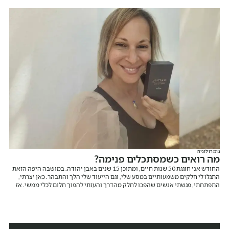
נומרולוגיה
מה רואים כשמסתכלים פנימה?
החודש אני חוגגת 50 שנות חיים, ומתוכן 15 שנים באבן יהודה. במושבה היפה הזאת
התגלו לי חלקים משמעותיים במסע שלי, וגם הייעוד שלי הלך והתבהר. כאן יצרתי,
התפתחתי, פגשתי אנשים שהפכו לחלק מהדרך והעזתי להפוך חלום לכלי ממשי. אז
רגע לפני שאני מספרת עליו, אני רוצה לומר תודה. תודה על המקום הזה ותודה עליכם.