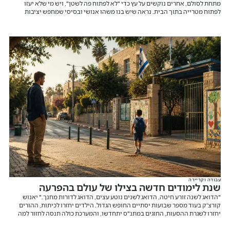
מתחת לסולם, אחרים נוקשים על עץ כדי "לא לפתוח פה לשטן", ויש מי שלא יעזו
לפתוח מטרייה בתוך הבית. נראה שיש בנו משהו אנושי ובסיסי שמחפש יציבות
וודאות, גם כשאנחנו אומרים לעצמנו שמדובר בהבלים.
עבודה וקריירה
שנת לימודים חדשה בצילו של עולם בהפרעה
"הדואג לשנה זורע חיטה, הדואג לשנים נוטע עצים, הדואג לדורות מחנך." יאנוש
קורצ'ק בעוד מספר שבועות יסתיים החופש הגדול. הילדים יחזרו לכיתות, ההורים
יחזרו לשגרת ההסעות, החוגים במתנ"ס יתחדשו, והמערכת כולה תנסה לחזור למה
שנקרא "שגרה". אבל בואו נהיה כנים לרגע. בישראל של 2026 אין באמת שגרה.