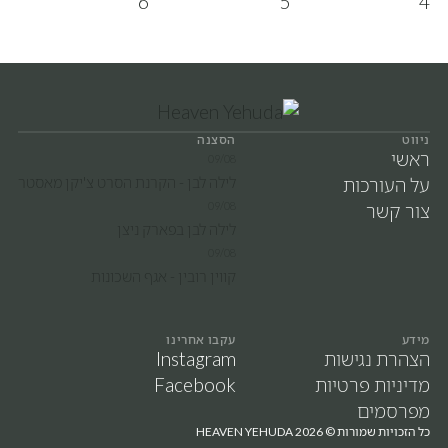
ניווט
הסצנה
ראשי
09/08
על העורכות
לילה לבן - הקרנת הסרט צ'יקן מאסטר
צור קשר
09/08
לילה לבן בפארק ניצן
09/08
קווין רובין - אגף השכונות
מידע
עקבו אחרינו
הצהרת נגישות
Instagram
מדיניות פרטיות
Facebook
מפרסמים
כל הזכויות שמורות ©
2026
HEAVEN YEHUDA