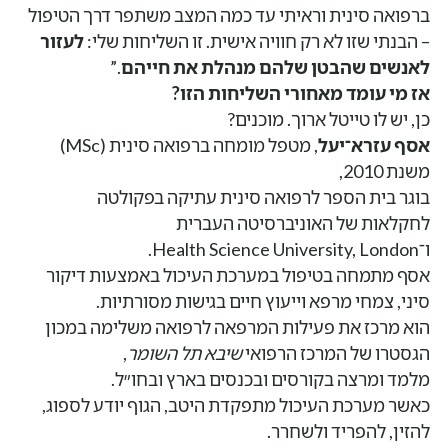
ברפואה סינית וראיתי עד כמה המצב משתפר דרך הטיפול
– הבנתי שזו לא רק חוויה אישית. זו השליחות שלי:
לעזור
לאנשים שהבטן שלהם מנהלת את חייהם
.”
אז מי עומד מאחורי השליחות הזו?
כן, יש לו טייטל ארוך. מוכנים?
אסף עזרא־יעל
, מטפל מומחה ברפואה סינית (MSc)
משנת 2010,
בוגר בית הספר לרפואה סינית עתיקה בפקולטה
לחקלאות של האוניברסיטה העברית
ו־Health Science University, London.
אסף מתמחה בטיפול במערכת העיכול באמצעות דיקור
סיני, צמחי מרפא וייעוץ חיים בגישות מסורתיות.
הוא מרכז את פעילות המרפאה לרפואה משלימה במכון
הגסטרו של המרכז הרפואי
שיבא תל השומר
,
מלמד ומרצה בקורסים ובכנסים בארץ ובחו״ל.
כאשר מערכת העיכול מתפקדת היטב, הגוף יודע לספוג,
להזין, להפריד ולשחרר.