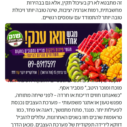
זה מתבטא לא רק בעיכול תקין, אלא גם בבהירות
מחשבתית, רמות אנרגיה יציבות, שינה טובה יותר ויכולת
טובה יותר להתמודד עם עומסים רגשיים.
כשגוף ונפש מדברים באותה שפה
“הקשר בין תהליכים רגשיים ונפשיים לתפקוד העיכולי הוא
מוכח ומוכר היטב,” מסביר אסף.
“כשאנחנו חווים דריכות או חרדה – לפני שיחה מתוחה,
מפגש טעון או אתגר משמעותי – מערכת העצבים נכנסת
לפעילות יתר. מנגד, מתח מתמשך, דאגה או פחד, כמו
טראומות שרבים חוו בשנים האחרונות, עלולים להוביל
דווקא לירידה תפקודית של מערכת העצבים. מכאן הדרך