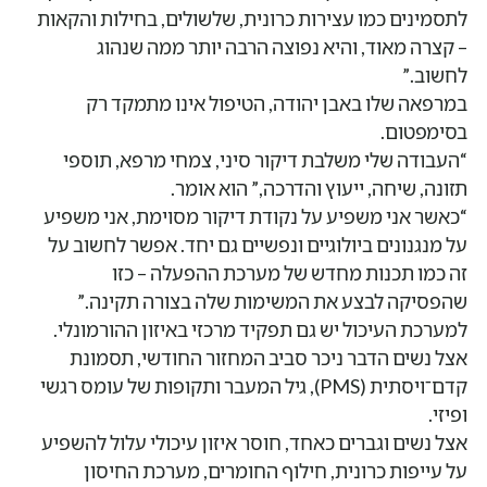
לתסמינים כמו עצירות כרונית, שלשולים, בחילות והקאות
– קצרה מאוד, והיא נפוצה הרבה יותר ממה שנהוג
לחשוב.”
במרפאה שלו באבן יהודה, הטיפול אינו מתמקד רק
בסימפטום.
“העבודה שלי משלבת דיקור סיני, צמחי מרפא, תוספי
תזונה, שיחה, ייעוץ והדרכה,” הוא אומר.
“כאשר אני משפיע על נקודת דיקור מסוימת, אני משפיע
על מנגנונים ביולוגיים ונפשיים גם יחד. אפשר לחשוב על
זה כמו תכנות מחדש של מערכת ההפעלה – כזו
שהפסיקה לבצע את המשימות שלה בצורה תקינה.”
למערכת העיכול יש גם תפקיד מרכזי באיזון ההורמונלי.
אצל נשים הדבר ניכר סביב המחזור החודשי, תסמונת
קדם־ויסתית (PMS), גיל המעבר ותקופות של עומס רגשי
ופיזי.
אצל נשים וגברים כאחד, חוסר איזון עיכולי עלול להשפיע
על עייפות כרונית, חילוף החומרים, מערכת החיסון