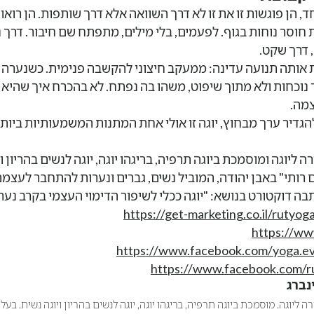
 הן פוגשות זו את זו לא דרך השוואה אלא דרך שותפות. הן רואות
 חוסר נוחות בגוף. לפעמים, בלי מילים, מתפתח שם חיבור. דרך 
 דרך שקט.
ת אותה תנועה עדינה: ממעקב חיצוני להקשבה פנימית. כשנערה
נוכחות ולא מתוך שיפוט, משהו בה נפתח. לא בהכרח איך שהיא 
צמה.
גדיר ערך מבחוץ, יוגה זו אולי אחת המתנות המשמעותיות ביו
רה ליוגה ומוסמכת ביוגה תרפיה, בריגהו יוגה, יוגה לנשים בהריון ו
ם רותי" באבן יהודה, המוביל נשים, גברים ונערות להתחבר לעצ
בה דוקטורט בנושא: "יוגה ככלי לשיפור הדימוי העצמי בקרב נער
https://get-marketing.co.il/rutyog
https://www
https://www.facebook.com/yoga.e
https://www.facebook.com/r
ינברג
ה ליוגה. מוסמכת ביוגה תרפיה, בריגהו יוגה, יוגה לנשים בהריון ויוגה נשית. בעל