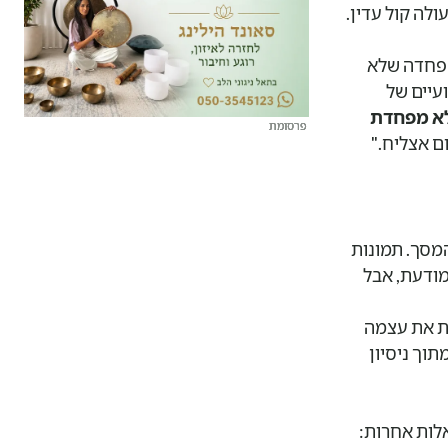
ולה קול עדין.
 פחדה שלא
ועיים של
לא מפחדת
פרסומת
פרסומת
פרסומת
פרסומת
ם אצליח."
המסך. תמונות
מודעת, אבל
שת את עצמה
וך ניסיון
לות אחרות: