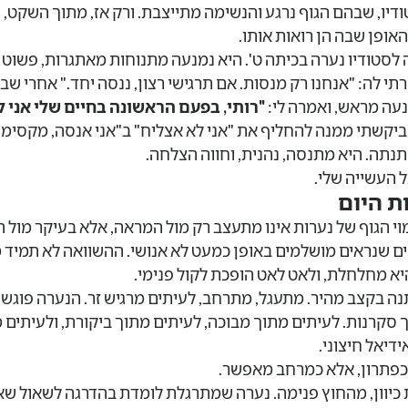
דיו, שבהם הגוף נרגע והנשימה מתייצבת. ורק אז, מתוך השקט, ע
אופן שבה הן רואות אותו.
לסטודיו נערה בכיתה ט'. היא נמנעה מתנוחות מאתגרות, פשוט
י לה: "אנחנו רק מנסות. אם תרגישי רצון, ננסה יחד." אחרי שב
נעה מראש, ואמרה לי:
"רותי, בפעם הראשונה בחיים שלי אני 
יקשתי ממנה להחליף את "אני לא אצליח" ב"אני אנסה, מקסימו
נתה. היא מתנסה, נהנית, וחווה הצלחה.
ל העשייה שלי.
ת היום
וי הגוף של נערות אינו מתעצב רק מול המראה, אלא בעיקר מול 
פים שנראים מושלמים באופן כמעט לא אנושי. ההשוואה לא תמיד 
היא מחלחלת, ולאט לאט הופכת לקול פנימי.
תנה בקצב מהיר. מתעגל, מתרחב, לעיתים מרגיש זר. הנערה פוג
סקרנות. לעיתים מתוך מבוכה, לעיתים מתוך ביקורת, ולעיתים מת
יאל חיצוני.
 כפתרון, אלא כמרחב מאפשר.
 כיוון, מהחוץ פנימה. נערה שמתרגלת לומדת בהדרגה לשאול שא