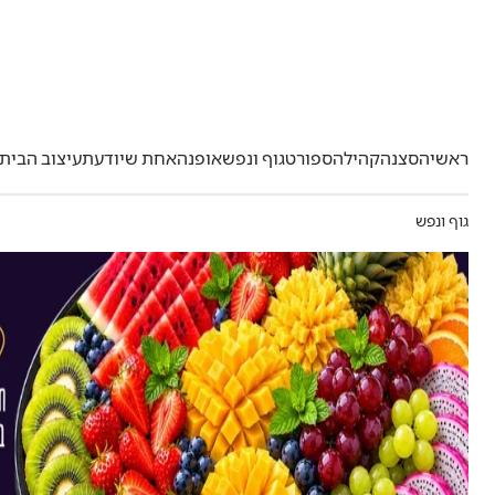
ראשי
הסצנה
קהילה
ספורט
גוף ונפש
אופנה
אחת שיודעת
עיצוב הבית
גוף ונפש