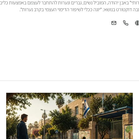
רותי" באבן יהודה, המוביל נשים, גברים ונערות להתחבר לעצמם באמצעות כלים
בה דוקטורט בנושא: "יוגה ככלי לשיפור הדימוי העצמי בקרב נערות".