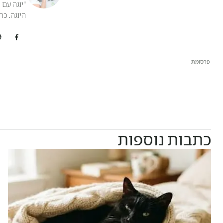
"יוגה עם 
היוגה. כת
פרסומת
פרסומת
כתבות נוספות