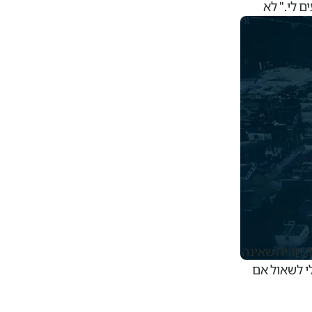
ם לי." לא
ו חוויה שאינה
י לשאול אם