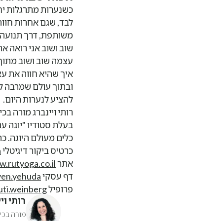
כשנערות מתרגלות יחד,
לבד, שגם אחרות חוות
משותפת, דרך תנועה,
שוב ושוב אני רואה א
עצמה שוב ושוב מתוך 
איך שהיא חווה את ע
ובתוך עולם שמרבה לה
להציע לנערות היום.
רותי ויינברג מורה בכי
בעלת סטודיו "יוגה ע
כלים מעולם היוגה. כת
כרטיס ביקור דיגיטלי
a
אתר
.rutyoga.co.il
דף עסקי
ven.yehuda
פרופיל
uti.weinberg
רותי וי
מורה בכיר