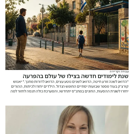
עבודה וקריירה
שנת לימודים חדשה בצילו של עולם בהפרעה
"הדואג לשנה זורע חיטה, הדואג לשנים נוטע עצים, הדואג לדורות מחנך." יאנוש
קורצ'ק בעוד מספר שבועות יסתיים החופש הגדול. הילדים יחזרו לכיתות, ההורים
יחזרו לשגרת ההסעות, החוגים במתנ"ס יתחדשו, והמערכת כולה תנסה לחזור למה
שנקרא "שגרה". אבל בואו נהיה כנים לרגע. בישראל של 2026 אין באמת שגרה.