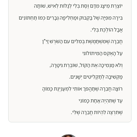
יוֹצֶרֶת מֵיצָג מִדַּם וֶסֶת בְּלִי לְגַלּוֹת לְאִישׁ, שׁוֹתָה
בִּירָה מִפִּיָּה שֶׁל בַּקְבּוּק וּמַחְלִיפָה גְּבָרִים כְּמוֹ תַּחְתּוֹנִים
אֲבָל הוֹלֶכֶת בְּלִי.
חֲבֵרָה שֶׁמִּשְׁתַּמֶּשֶׁת בְּמִלִּים עִם הַשֹּׁרֶשׁ זַיִ"ן
עַל הָאֶקְס הַמִּיתוֹלוֹגִי
וְלֹא מַנְמִיכָה אֶת הַקּוֹל, שׁוֹבֶרֶת גִּיטָרָה,
מַקְשִׁיבָה לְתַקְלִיטִים יְשָׁנִים.
רוֹצָה חֲבֵרָה שֶׁתַּהֲפֹךְ אוֹתִי לִמְעַנְיֶנֶת כָּמוֹהָ
עַד שֶׁתִּהְיֶה אַחַת כָּמוֹנִי
שֶׁתִּרְצֶה לִהְיוֹת חֲבֵרָה שֶׁלִּי.