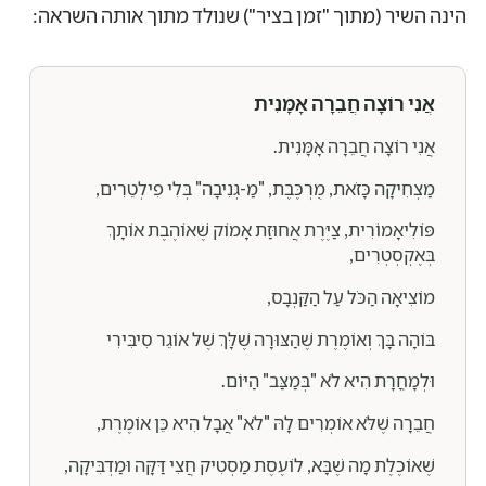
הינה השיר (מתוך "זמן בציר") שנולד מתוך אותה השראה:
אֲנִי רוֹצָה חֲבֵרָה אָמָּנִית
אֲנִי רוֹצָה חֲבֵרָה אָמָּנִית.
מַצְחִיקָה כָּזֹאת, מֻרְכֶּבֶת, "מַ-גְנִיבָה" בְּלִי פִילְטֵרִים,
פּוֹלִיאָמוֹרִית, צַיֶּרֶת אֲחוּזַת אָמוֹק שֶׁאוֹהֶבֶת אוֹתָךְ
בְּאֶקְסְטְרִים,
מוֹצִיאָה הַכֹּל עַל הַקַּנְבָס,
בּוֹהָה בָּךְ וְאוֹמֶרֶת שֶׁהַצּוּרָה שֶׁלָּךְ שֶׁל אוֹגֵר סִיבִּירִי
וּלְמָחֳרָת הִיא לֹא "בְּמַצַּב" הַיּוֹם.
חֲבֵרָה שֶׁלֹּא אוֹמְרִים לָהּ "לֹא" אֲבָל הִיא כֵּן אוֹמֶרֶת,
שֶׁאוֹכֶלֶת מָה שֶׁבָּא, לוֹעֶסֶת מַסְטִיק חֲצִי דַּקָּה וּמַדְבִּיקָה,