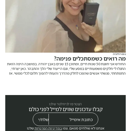
נומרולוגיה
מה רואים כשמסתכלים פנימה?
החודש אני חוגגת 50 שנות חיים, ומתוכן 15 שנים באבן יהודה. במושבה היפה הזאת
התגלו לי חלקים משמעותיים במסע שלי, וגם הייעוד שלי הלך והתבהר. כאן יצרתי,
התפתחתי, פגשתי אנשים שהפכו לחלק מהדרך והעזתי להפוך חלום לכלי ממשי. אז
רגע לפני שאני מספרת עליו, אני רוצה לומר תודה. תודה על המקום הזה ותודה עליכם.
הצטרפו לניוזלטר שלנו
קבלו עדכונים שווים למייל לפני כולם
אנחנו לא שולחים ספאם. צפו
במדיניות הפרטיות
שלנו