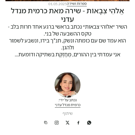
ספרות ושירה
01.05.2025
אֱלֹהֵי צְבָאוֹת - שירה מאת כרמית מנדל
עדני
השיר ״אלוהי צבאות״ נכתב בראשי ברגע אחד חרות בלב -
הוא עמד שם עם כומתה ונשק, תנ”ך בידו, ונשבע לשמור
אני עמדתי בין ההורים, מְחַזֶּקֶת בשתיקה ודומעת...
נכתב על ידי:
כרמית מנדל עדני
שיתוף