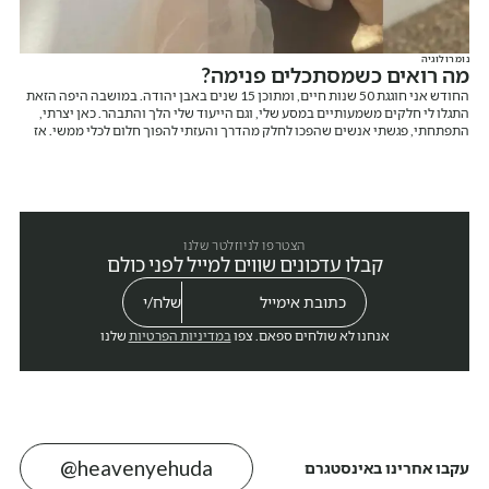
נומרולוגיה
מה רואים כשמסתכלים פנימה?
החודש אני חוגגת 50 שנות חיים, ומתוכן 15 שנים באבן יהודה. במושבה היפה הזאת
התגלו לי חלקים משמעותיים במסע שלי, וגם הייעוד שלי הלך והתבהר. כאן יצרתי,
התפתחתי, פגשתי אנשים שהפכו לחלק מהדרך והעזתי להפוך חלום לכלי ממשי. אז
רגע לפני שאני מספרת עליו, אני רוצה לומר תודה. תודה על המקום הזה ותודה עליכם.
הצטרפו לניוזלטר שלנו
קבלו עדכונים שווים למייל לפני כולם
אנחנו לא שולחים ספאם. צפו
במדיניות הפרטיות
שלנו
@heavenyehuda
עקבו אחרינו באינסטגרם