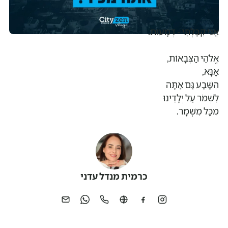
אֲנִי קִבַּלְתִּי - דְּמָעוֹת.
אֱלֹהֵי הַצְּבָאוֹת,
אָנָּא,
הִשָּׁבַע גַּם אַתָּה
לִשְׁמֹר עַל יְלָדֵינוּ
מִכָּל מִשְׁמָר.
כרמית מנדל עדני