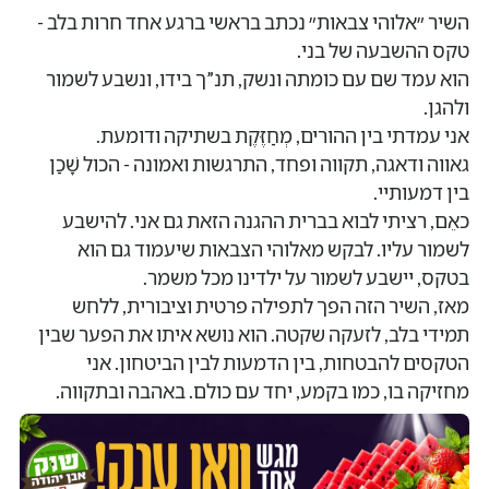
השיר ״אלוהי צבאות״ נכתב בראשי ברגע אחד חרות בלב -
טקס ההשבעה של בני.
הוא עמד שם עם כומתה ונשק, תנ”ך בידו, ונשבע לשמור
ולהגן.
אני עמדתי בין ההורים, מְחַזֶּקֶת בשתיקה ודומעת.
גאווה ודאגה, תקווה ופחד, התרגשות ואמונה - הכול שָׁכַן
בין דמעותיי.
כאֵם, רציתי לבוא בברית ההגנה הזאת גם אני. להישבע
לשמור עליו. לבקש מאלוהי הצבאות שיעמוד גם הוא
בטקס, יישבע לשמור על ילדינו מכל משמר.
מאז, השיר הזה הפך לתפילה פרטית וציבורית, ללחש
תמידי בלב, לזעקה שקטה. הוא נושא איתו את הפער שבין
הטקסים להבטחות, בין הדמעות לבין הביטחון. אני
מחזיקה בו, כמו בקמע, יחד עם כולם. באהבה ובתקווה.