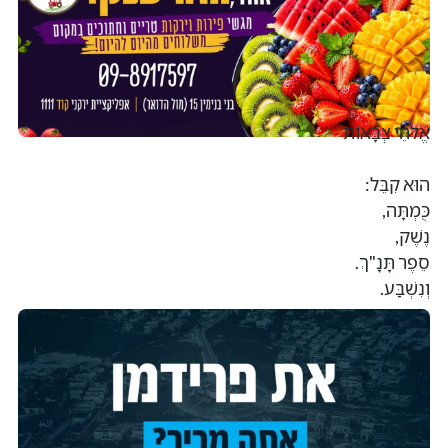
אֱלֹהֵי צְבָאוֹת
הוּא קִבֵּל:
כֻּמְתָּה,
נֶשֶׁק,
סֵפֶר תָּנָ"ךְ.
וְנִשְׁבַּע.