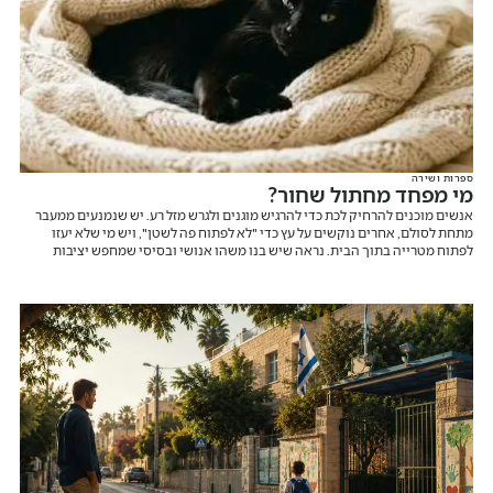
ספרות ושירה
מי מפחד מחתול שחור?
אנשים מוכנים להרחיק לכת כדי להרגיש מוגנים ולגרש מזל רע. יש שנמנעים ממעבר
מתחת לסולם, אחרים נוקשים על עץ כדי "לא לפתוח פה לשטן", ויש מי שלא יעזו
לפתוח מטרייה בתוך הבית. נראה שיש בנו משהו אנושי ובסיסי שמחפש יציבות
וודאות, גם כשאנחנו אומרים לעצמנו שמדובר בהבלים.