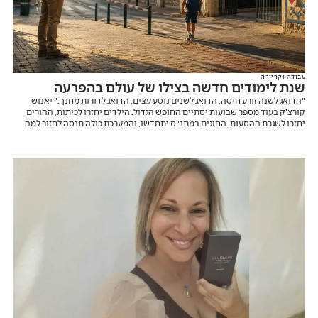
עבודה וקריירה
שנת לימודים חדשה בצילו של עולם בהפרעה
"הדואג לשנה זורע חיטה, הדואג לשנים נוטע עצים, הדואג לדורות מחנך." יאנוש
קורצ'ק בעוד מספר שבועות יסתיים החופש הגדול. הילדים יחזרו לכיתות, ההורים
יחזרו לשגרת ההסעות, החוגים במתנ"ס יתחדשו, והמערכת כולה תנסה לחזור למה
שנקרא "שגרה". אבל בואו נהיה כנים לרגע. בישראל של 2026 אין באמת שגרה.