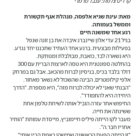
קרדיט צלמת: ענבל מרמרי
מאת: עינת שגיא אלפסה, מנהלת אגף תקשורת
וממשל בעמותה.
רגע אחד שמשנה חיים
בגיל 21 עדי אלון שיינברג איבדה את בן זוגה שנפל
בפעילות מבצעית. ברגע אחד העתיד שתכננו יחד נגדע.
היא נשארה לבד, כואבת, מבולבלת ומנותקת.
בהחלטה ספונטנית היא טסה לארצות הברית עם 300
דולר בלבד בכיס, בניסיון לברוח מהכאב. אבל גם במרחק
אלפי קילומטרים, הבינה שהשכול לא נשאר מאחור.
"הבנתי שאני לא יכולה לברוח מזה", היא מספרת. "הדרך
היחידה היא להתמודד".
החיפוש אחר עזרה הוביל אותה לשיחת טלפון אחת
ששינתה את חייה.
מעבר לקו הייתה פיליס חיימוביץ, מייסדת עמותת "הותיר
אחריו חבר.ה".
"זו הייתה הפעם הראשונה שמישהו באמת הבין אותי",