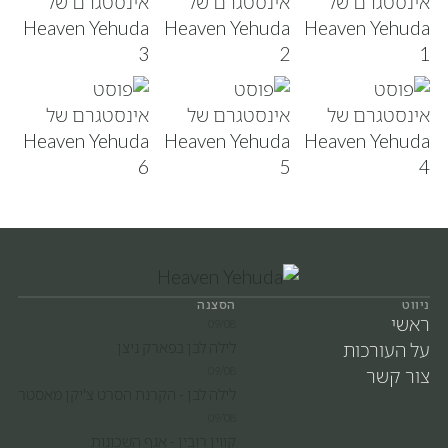
ניווט
הסצנה
ראשי
09/08
על העורכות
לילה לבן בפארק ניצן
צור קשר
09/08
לילה לבן - הקרנת הסרט צ'יקן מאסטר
09/08
קווין רובין - אגף השכונות