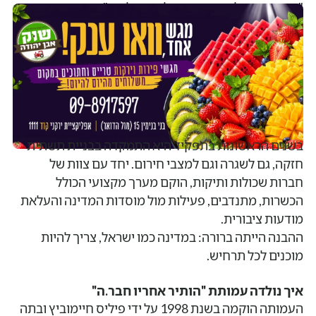
"הרגשתי שכל הדרכים הובילו אותי לכאן", היא אומרת.
בשנים הראשונות בתפקיד היא התמקדה בבניית תשתית
חזקה, גם לשגרה וגם למצבי חירום. יחד עם צוות של
חברות שכולות ותיקות, הוקם מערך מקצועי הכולל
הכשרות, מתנדבים, פעילות מול מוסדות המדינה והעלאת
מודעות ציבורית.
ההבנה הייתה ברורה: במדינה כמו ישראל, צריך להיות
מוכנים לכל תרחיש.
איך נולדה עמותת "הותיר אחריו חבר.ה"
העמותה הוקמה בשנת 1998 על ידי פיליס חיימוביץ ובתה