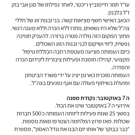
עו"ד תמר חיימוביץ ריכטר, לאחר נפילתו של סגן אבי בוק
ז"ל בלבנון.
הכאב האישי חשף מציאות קשה: בני ובנות זוג של חללי
צה"ל שלא היו נשואים, נותרו ללא הכרה וללא מענה רגשי.
מתוך המקום הזה נולדה מטרה ברורה: להעניק תמיכה
נפשית, ליווי ושיקום לבני ובנות הזוג השכולים.
כיום העמותה מציעה מעטפת רחבה הכוללת טיפול
מקצועי, קהילה תומכת ופעילות ציבורית לקידום הכרה
והסדרה.
העמותה מוכרת כארגון יציג על ידי משרד הביטחון
ופועלת בשיתוף פעולה עם אגף נפגעים בצה"ל.
ה 7 באוקטובר: נקודת מפנה
אירועי ה 7 באוקטובר שינו את הכול.
במשך 25 שנות פעילות ליוותה העמותה כ 500 חברות
שכולות. מאז פרוץ המלחמה הצטרפו מאות נוספות.
"כבר בבוקר של אותו יום הבנו את גודל האסון", מספרת