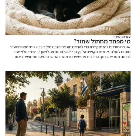
ספרות ושירה
מי מפחד מחתול שחור?
אנשים מוכנים להרחיק לכת כדי להרגיש מוגנים ולגרש מזל רע. יש שנמנעים ממעבר
מתחת לסולם, אחרים נוקשים על עץ כדי "לא לפתוח פה לשטן", ויש מי שלא יעזו
לפתוח מטרייה בתוך הבית. נראה שיש בנו משהו אנושי ובסיסי שמחפש יציבות
וודאות, גם כשאנחנו אומרים לעצמנו שמדובר בהבלים.