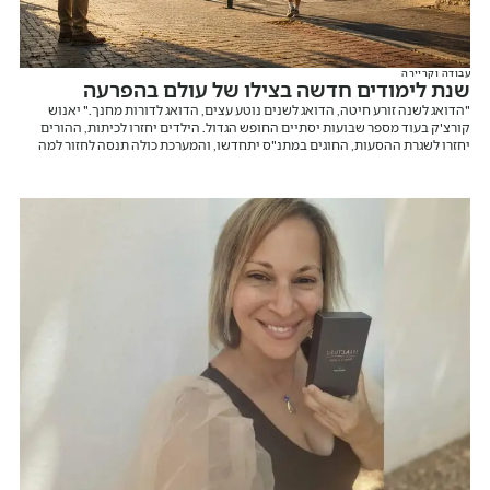
עבודה וקריירה
שנת לימודים חדשה בצילו של עולם בהפרעה
"הדואג לשנה זורע חיטה, הדואג לשנים נוטע עצים, הדואג לדורות מחנך." יאנוש
קורצ'ק בעוד מספר שבועות יסתיים החופש הגדול. הילדים יחזרו לכיתות, ההורים
יחזרו לשגרת ההסעות, החוגים במתנ"ס יתחדשו, והמערכת כולה תנסה לחזור למה
שנקרא "שגרה". אבל בואו נהיה כנים לרגע. בישראל של 2026 אין באמת שגרה.