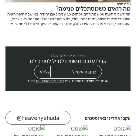
נומרולוגיה
מה רואים כשמסתכלים פנימה?
החודש אני חוגגת 50 שנות חיים, ומתוכן 15 שנים באבן יהודה. במושבה היפה הזאת
התגלו לי חלקים משמעותיים במסע שלי, וגם הייעוד שלי הלך והתבהר. כאן יצרתי,
התפתחתי, פגשתי אנשים שהפכו לחלק מהדרך והעזתי להפוך חלום לכלי ממשי. אז
רגע לפני שאני מספרת עליו, אני רוצה לומר תודה. תודה על המקום הזה ותודה עליכם.
הצטרפו לניוזלטר שלנו
קבלו עדכונים שווים למייל לפני כולם
אנחנו לא שולחים ספאם. צפו
במדיניות הפרטיות
שלנו
@heavenyehuda
עקבו אחרינו באינסטגרם