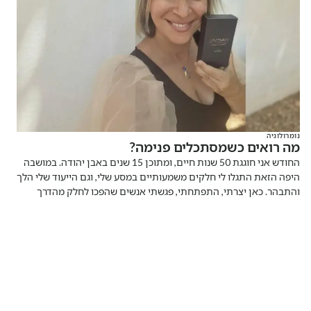
נומרולוגיה
מה רואים כשמסתכלים פנימה?
החודש אני חוגגת 50 שנות חיים, ומתוכן 15 שנים באבן יהודה. במושבה
היפה הזאת התגלו לי חלקים משמעותיים במסע שלי, וגם הייעוד שלי הלך
והתבהר. כאן יצרתי, התפתחתי, פגשתי אנשים שהפכו לחלק מהדרך
והעזתי להפוך חלום לכלי ממשי. אז רגע לפני שאני מספרת עליו, אני רוצה
לומר תודה. תודה על המקום הזה ותודה עליכם.