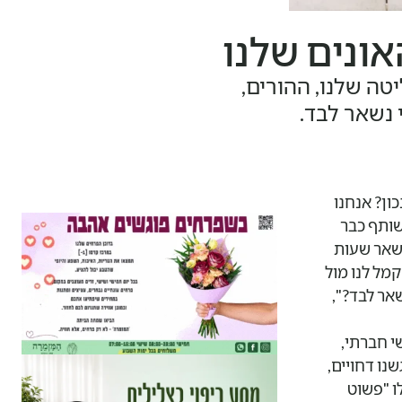
ונים שלנו
ה שלנו, ההורים,
 נשאר לבד.
ון? אנחנו
שותף כבר
נשאר שעות
מל לנו מול
א נשאר לבד?",
י חברתי,
נו דחויים,
ו "פשוט