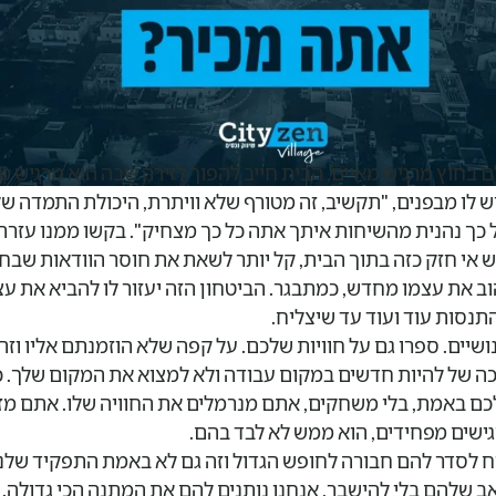
 בחוץ מרגיש מאיים, הבית חייב להפוך לזירה שבה הוא מרגיש מ
 לו מבפנים, "תקשיב, זה מטורף שלא וויתרת, היכולת התמדה ש
 כך נהנית מהשיחות איתך אתה כל כך מצחיק". בקשו ממנו עזר
יש אי חזק כזה בתוך הבית, קל יותר לשאת את חוסר הוודאות שבח
הוב את עצמו מחדש, כמתבגר. הביטחון הזה יעזור לו להביא את ע
נסות עוד ועוד עד שיצליח.
שיים. ספרו גם על חוויות שלכם. על קפה שלא הוזמנתם אליו וז
ה של להיות חדשים במקום עבודה ולא למצוא את המקום שלך.
ם באמת, בלי משחקים, אתם מנרמלים את החוויה שלו. אתם מזכ
ישים מפחידים, הוא ממש לא לבד בהם.
ח לסדר להם חבורה לחופש הגדול וזה גם לא באמת התפקיד שלנו
ב שלהם בלי להישבר, אנחנו נותנים להם את המתנה הכי גדולה. 