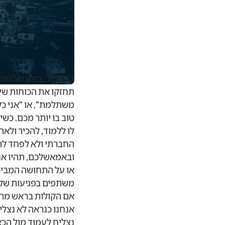
במקביל, בזמן שהעולם
תחזקו את הכוחות שיש
משתלמת", או "אני כל
טוב בו יותר מכם. כש
לו ללמוד, להכיר ולא
החברתי ולא לפחד להת
ובאמאשלכם, תהיו אנו
או על התחושה המביכ
משתפים בפגיעות שלכ
אם הקולות בראש מרג
אנחנו כנראה לא נצלי
נצליח לעמוד מול הכא