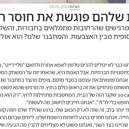
הורות
01.05.2026
שלהם פוגשת את חוסר הא
מרגישים שהרחובות מתמלאים בחבורות, והשליט
ופית מבין האצבעות. והמתבגר שלנו? הוא אולי
ו כבר לא יכולים להרים טלפון לאמא אחרת ולתאם "פליידייט", נכ
מיומנויות חברתיות, אבל האמת היא, שהאחריות על המשחק המ
. אנחנו מוצאים את עצמנו במבוי סתום, צופים מהצד במתבגר ש
שתנו (תחזיקו את זה בראש) כולם בחוץ, זה מרגיש שהוא פשוט ק
העיניים. בתוך ה-so called 'שקט' הזה של הבית, המחשבות מתחילות לרוץ, "רק הו
ופש בלי לו"ז?", "אנחנו חייבים לחשוב מה לעשות".
 יותר בלב, זה שזה לא רק הכאב שלו. ברגע שהילד שלנו חווה קוש
יה. אנחנו חוזרים ברגע לחוויות הישנות שלנו, לימים שבהם הרגש
 שהיינו בצד השני, ואנחנו פשוט לא מצליחים להבין מה הבעיה של