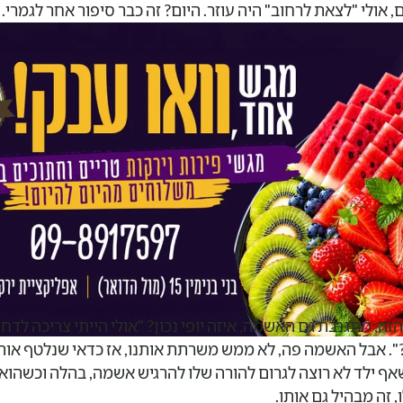
אולי "לצאת לרחוב" היה עוזר. היום? זה כבר סיפור אחר לגמרי. 
בוואטסאפ, כל התקשורת היא שונה מאוד.
זה, מתגנבת גם האשמה, איזה יופי נכון? "אולי הייתי צריכה לדחו
?". אבל האשמה פה, לא ממש משרתת אותנו, אז כדאי שנלטף אותה
שאף ילד לא רוצה לגרום להורה שלו להרגיש אשמה, בהלה וכשהוא 
 זה מבהיל גם אותו.