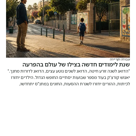
עבודה וקריירה
שנת לימודים חדשה בצילו של עולם בהפרעה
"הדואג לשנה זורע חיטה, הדואג לשנים נוטע עצים, הדואג לדורות מחנך."
יאנוש קורצ'ק בעוד מספר שבועות יסתיים החופש הגדול. הילדים יחזרו
לכיתות, ההורים יחזרו לשגרת ההסעות, החוגים במתנ"ס יתחדשו,
והמערכת כולה תנסה לחזור למה שנקרא "שגרה". אבל בואו נהיה כנים
לרגע. בישראל של 2026 אין באמת שגרה.