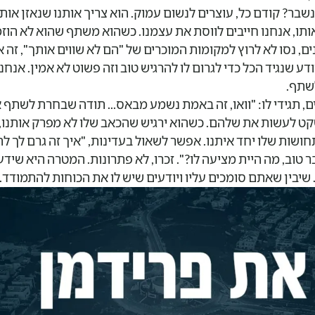
בר? קודם כל, עוצרים לנשום עמוק. הוא צריך אותנו שנאזן אותו,
ותו, אנחנו חייבים לווסת את עצמנו. כשהוא משתף שהוא לא הוז
ם, נסו לא לרוץ למקומות המוכרים של "הם לא שווים אותך", זה א
דע שנגיד הכל כדי לגרום לו להרגיש טוב וזה פשוט לא אמין. אנחנ
לשתף.
ם, תגידי לו: "וואו, זה באמת נשמע מבאס... תודה שבחרת לשתף או
קט לעשות את שלהם. כשהוא ירגיש שהכאב שלו לא מפרק אותנו, ה
שות שלו יחד איתנו. אפשר לשאול בעדינות, "איך זה גרם לך לה
 טוב, מה היית מציעה לו?". זכרו, לא פתרונות. המטרה היא שידע
בין שאתם סומכים עליו ויודעים שיש לו את הכוחות להתמודד.