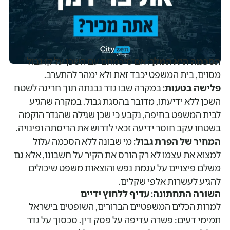
הסכמה היא המלך:
אם סיכמתם עם השכן על קו גבול
מסוים, בית המשפט יכבד זאת ולא ימהר להתערב.
פלישה בטעות:
במקרה שבו גדר נבנתה תוך חריגה לשטח
השכן ללא ידיעתו, מדובר בהסגת גבול. במקרה שהגיע
לבית המשפט בחיפה, נקבע כי שכן שגילה שהגדר הוקמה
בשטחו עקב חוסר ידיעה זכאי לדרוש את הריסתה ופינויה.
המחיר של הפרת גבול:
מי שבונה ללא הסכמה עלול
למצוא את עצמו לא רק הורס את הקיר על חשבונו, אלא גם
משלם פיצויים על עגמת נפש והוצאות משפט שיכולים
להגיע לעשרות אלפי שקלים.
השורה התחתונה: עדיף ללחוץ ידיים
למרות הכלים המשפטיים הברורים, השופטים בישראל
תמימי דעים: פשרה עדיפה על פסק דין. סכסוך על גדר