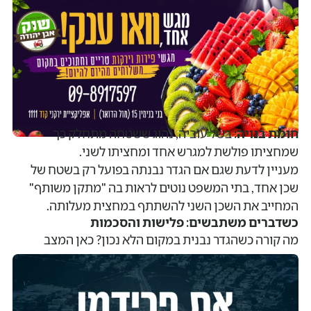
חומת בנויה:
בשל עוביה, נהוג ששטחה מתחלק כך
שמחציתו פולשת למגרש אחד ומחציתו לשני.
מעניין לדעת שגם אם הגדר נבנתה בפועל רק בשטח של
שכן אחד, בתי המשפט נוטים לראות בה "מתקן משותף"
המחייב את השכן השני להשתתף במחצית מעלותה.
כשדברים משתבשים: פלישות והסכמות
מה קורה כשהגדר נבנית במקום הלא נכון? כאן המצב
מסתבך.