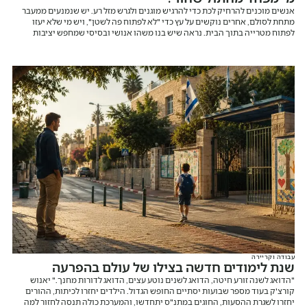
אנשים מוכנים להרחיק לכת כדי להרגיש מוגנים ולגרש מזל רע. יש שנמנעים ממעבר
מתחת לסולם, אחרים נוקשים על עץ כדי "לא לפתוח פה לשטן", ויש מי שלא יעזו
לפתוח מטרייה בתוך הבית. נראה שיש בנו משהו אנושי ובסיסי שמחפש יציבות
וודאות, גם כשאנחנו אומרים לעצמנו שמדובר בהבלים.
עבודה וקריירה
שנת לימודים חדשה בצילו של עולם בהפרעה
"הדואג לשנה זורע חיטה, הדואג לשנים נוטע עצים, הדואג לדורות מחנך." יאנוש
קורצ'ק בעוד מספר שבועות יסתיים החופש הגדול. הילדים יחזרו לכיתות, ההורים
יחזרו לשגרת ההסעות, החוגים במתנ"ס יתחדשו, והמערכת כולה תנסה לחזור למה