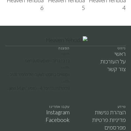
ניווט
הסצנה
ראשי
06/08
על העורכות
בן בן ברוך - מופע סטנדאפ
צור קשר
06/08
נפגשים בחמש לשעה של סיפור והיכרות עם השפה האנגלית עם לימור וקסלבלט.
06/08
נוסטלגיה בהיכל 4 - מופע "Piano Man" - הצדעה ל"בילי ג'ואל"
מידע
עקבו אחרינו
הצהרת נגישות
Instagram
מדיניות פרטיות
Facebook
מפרסמים