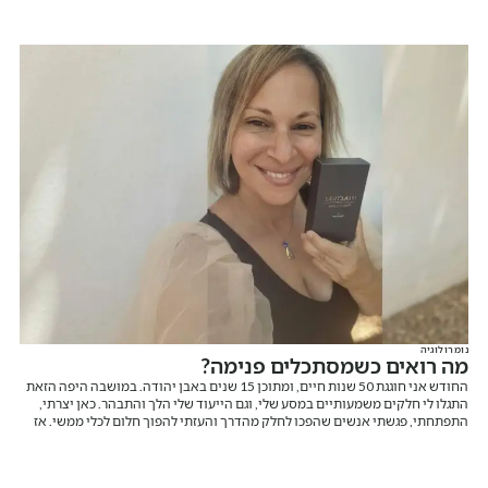
שנקרא "שגרה". אבל בואו נהיה כנים לרגע. בישראל של 2026 אין באמת שגרה.
נומרולוגיה
מה רואים כשמסתכלים פנימה?
החודש אני חוגגת 50 שנות חיים, ומתוכן 15 שנים באבן יהודה. במושבה היפה הזאת
התגלו לי חלקים משמעותיים במסע שלי, וגם הייעוד שלי הלך והתבהר. כאן יצרתי,
התפתחתי, פגשתי אנשים שהפכו לחלק מהדרך והעזתי להפוך חלום לכלי ממשי. אז
רגע לפני שאני מספרת עליו, אני רוצה לומר תודה. תודה על המקום הזה ותודה עליכם.