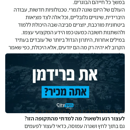
במשך כל חייהם הבוגרים.
העולם של היום שונה לגמרי. טכנולוגיות חדשות, עבודה
היברידית, שינויים גלובליים, וכל אלה לצד מציאות
ביטחונית מורכבת, יוצרים סביבה שבה היכולת ללמוד
ולהשתנות חשובה כמעט כמו הידע המקצועי עצמו.
במילים אחרות, היתרון הגדול ביותר של עובדים בעתיד
הקרוב לא יהיה רק מה הם יודעים, אלא היכולת, כפי שאמר
אלווין טופלר, ללמוד, למחוק, וללמוד מחדש.
איך בני אדם יכולים להפוך לאנטי שבירים
לעצור רגע ולשאול: מה למדתי מהתקופה הזו?
גם בתוך לחץ ושגרה עמוסה, כדאי לעצור לפעמים