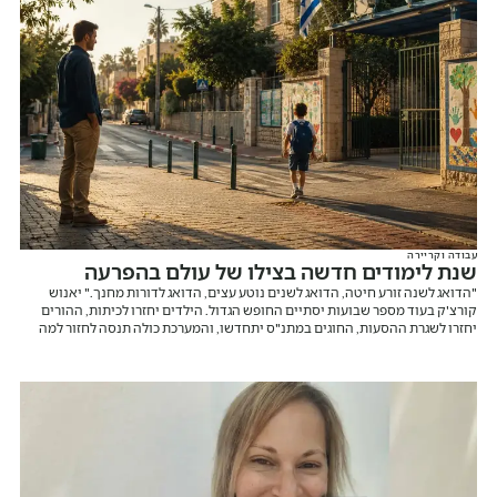
עבודה וקריירה
שנת לימודים חדשה בצילו של עולם בהפרעה
"הדואג לשנה זורע חיטה, הדואג לשנים נוטע עצים, הדואג לדורות מחנך." יאנוש
קורצ'ק בעוד מספר שבועות יסתיים החופש הגדול. הילדים יחזרו לכיתות, ההורים
יחזרו לשגרת ההסעות, החוגים במתנ"ס יתחדשו, והמערכת כולה תנסה לחזור למה
שנקרא "שגרה". אבל בואו נהיה כנים לרגע. בישראל של 2026 אין באמת שגרה.