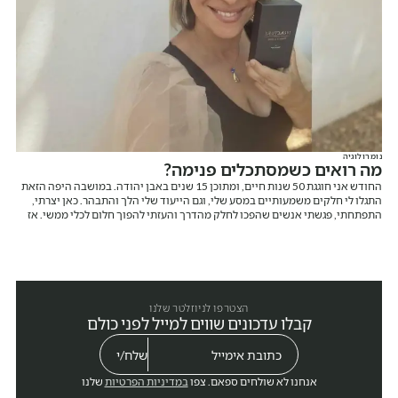
נומרולוגיה
מה רואים כשמסתכלים פנימה?
החודש אני חוגגת 50 שנות חיים, ומתוכן 15 שנים באבן יהודה. במושבה היפה הזאת
התגלו לי חלקים משמעותיים במסע שלי, וגם הייעוד שלי הלך והתבהר. כאן יצרתי,
התפתחתי, פגשתי אנשים שהפכו לחלק מהדרך והעזתי להפוך חלום לכלי ממשי. אז
רגע לפני שאני מספרת עליו, אני רוצה לומר תודה. תודה על המקום הזה ותודה עליכם.
הצטרפו לניוזלטר שלנו
קבלו עדכונים שווים למייל לפני כולם
אנחנו לא שולחים ספאם. צפו
במדיניות הפרטיות
שלנו